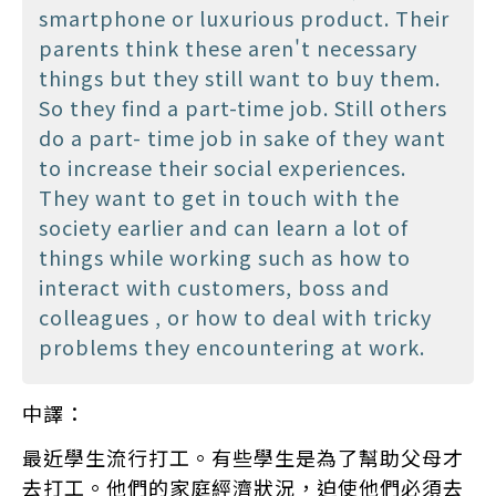
smartphone or luxurious product. Their
parents think these aren't necessary
things but they still want to buy them.
So they find a part-time job. Still others
do a part- time job in sake of they want
to increase their social experiences.
They want to get in touch with the
society earlier and can learn a lot of
things while working such as how to
interact with customers, boss and
colleagues , or how to deal with tricky
problems they encountering at work.
中譯：
最近學生流行打工。有些學生是為了幫助父母才
去打工。他們的家庭經濟狀況，迫使他們必須去