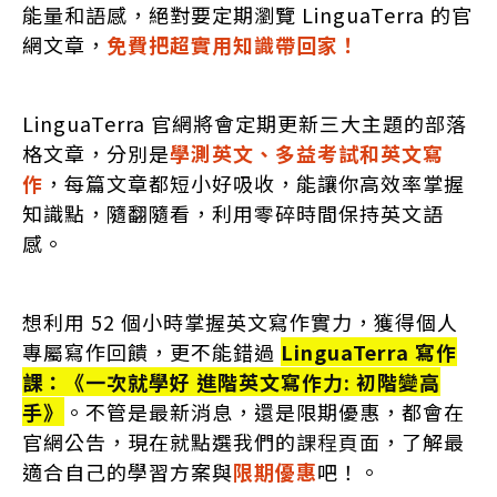
能量和語感，絕對要定期瀏覽 LinguaTerra 的官
網文章，
免費把超實用知識帶回家！
LinguaTerra 官網將會定期更新三大主題的部落
格文章，分別是
學測英文、多益考試和英文寫
作
，每篇文章都短小好吸收，能讓你高效率掌握
知識點，隨翻隨看，利用零碎時間保持英文語
感。
想利用 52 個小時掌握英文寫作實力，獲得個人
專屬寫作回饋，更不能錯過
LinguaTerra 寫作
課：《一次就學好 進階英文寫作力: 初階變高
手》
。不管是最新消息，還是限期優惠，都會在
官網公告，現在就點選我們的
課程頁面
，了解最
適合自己的學習方案與
限期優惠
吧！。